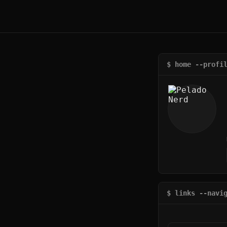
$ home --profi
$ links --navi