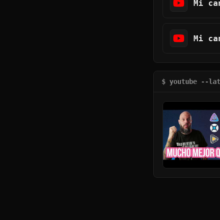
Mi ca
Mi ca
$ youtube --la